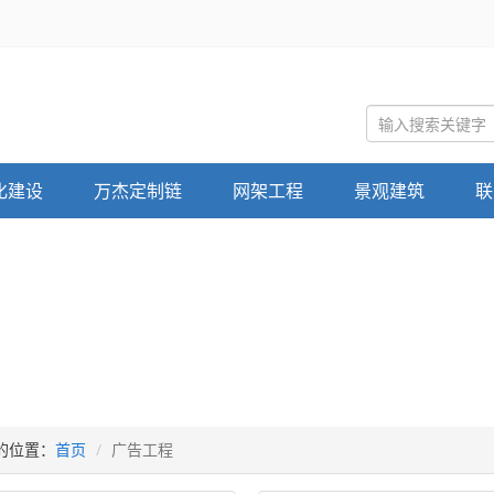
化建设
万杰定制链
网架工程
景观建筑
联
的位置：
首页
广告工程