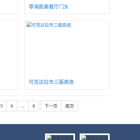
零海距离餐厅门头
可克达拉市三面高炮
5
6
...
8
下一页
尾页