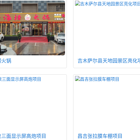
捞火锅
吉木萨尔县天地园景区亮化
泉三面显示屏高炮项目
昌吉张拉膜车棚项目