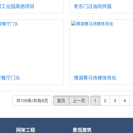
河工业园高炮项目
老东门过油肉拌面
宴餐厅门头
博湖赛马场楼体亮化
共109条/共有8页
首页
上一页
1
2
3
4
网架工程
景观建筑