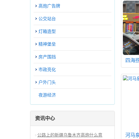
高炮广告牌
公交站台
灯箱造型
精神堡垒
房产围挡
四海
市政亮化
户外门头
夜游经济
资讯中心
河马
公路上的新疆乌鲁木齐高炮什么意